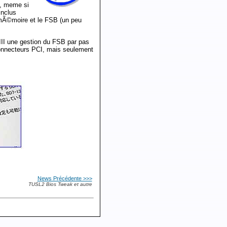
t, meme si
inclus
 mÃ©moire et le FSB (un peu
III une gestion du FSB par pas
onnecteurs PCI, mais seulement
News Précédente >>>
TUSL2 Bios Tweak et autre