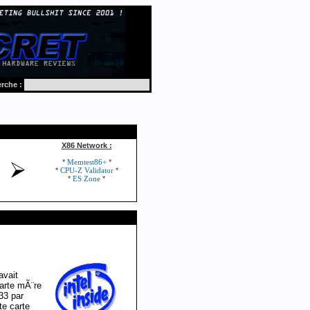
rche :
X86 Network :
*
*
Memtest86+
*
*
CPU-Z Validator
*
*
ES Zone
avait
arte mÃ¨re
33 par
te carte