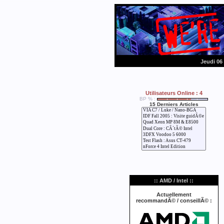
Jeudi 06
Utilisateurs Online : 4
BP % :
15 Derniers Articles
:: AMD / Intel ::
Actuellement
recommandÃ© / conseillÃ© :