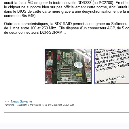
aurait la facultÃ© de gerer la toute nouvelle DDR333 (ou PC2700). En effe
le chipset ne supporte bien sur pas officiellement cette norme, Abit l'aurait 
dans le BIOS de cette carte mere grace a une desynchronisation entre la
comme le Sis 645)
Outre ces caracteristiques, la BD7-RAID permet aussi grace au Softmenu 
de 1 Mhz entre 100 et 250 Mhz. Elle dispose d'un connecteur AGP, de 5 c
de deux connecteurs DDR-SDRAM...
<<< News Suivante
Articles - Tualatin : Pentium III-S et Celeron 0.13 µm