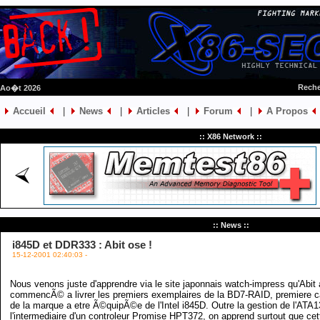
Reche
 Ao�t 2026
Accueil
|
News
|
Articles
|
Forum
|
A Propos
:: X86 Network ::
:: News ::
i845D et DDR333 : Abit ose !
15-12-2001 02:40:03 -
Nous venons juste d'apprendre via le site japonnais watch-impress qu'Abit 
commencÃ© a livrer les premiers exemplaires de la BD7-RAID, premiere c
de la marque a etre Ã©quipÃ©e de l'Intel i845D. Outre la gestion de l'ATA1
l'intermediaire d'un controleur Promise HPT372, on apprend surtout que cet