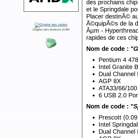
des prochains chip
et le Springdale p
Placer destinÃ© au
Ã©quipÃ©s de la dÃ
Âµm - Hyperthreadi
Origine des lecteurs d'x86
rapides de ces chip
Nom de code : "
G
Pentium 4 478
Intel Granite 
Dual Channel
AGP 8X
ATA33/66/100
6 USB 2.0 Por
Nom de code : "
S
Prescott (0.0
Intel Springda
Dual Channel