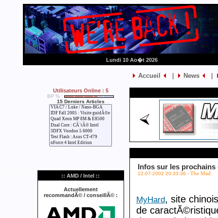
Lundi 10 Ao�t 2026
Accueil
|
News
|
Utilisateurs Online : 5
BP % :
15 Derniers Articles
Infos sur les prochains 
22-07-2002 20:33:36 -
The Mad
:: AMD / Intel ::
Actuellement
recommandÃ© / conseillÃ© :
, site chinoi
MyHard
de caractÃ©ristiq