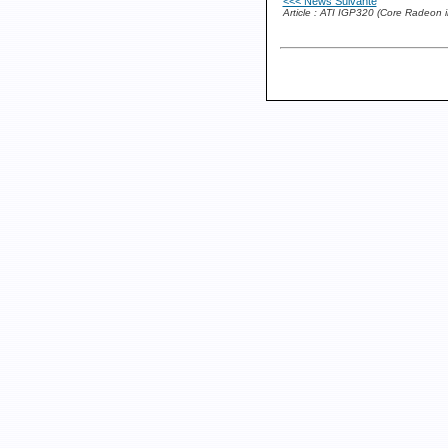
<<< News Suivante
Article : ATI IGP320 (Core Radeon i