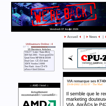
Vendredi 07 Ao�t 2026
Accueil
|
News
|
Utilisateurs Online : 4
BP % :
15 Derniers Articles
VIA remarque ses KT40
23-09-2002 13:52:57 -
The Mad
:: AMD / Intel ::
Actuellement
Il semble que le r
recommandÃ© / conseillÃ© :
marketing douteus
VIA. AprÃ©s le P4