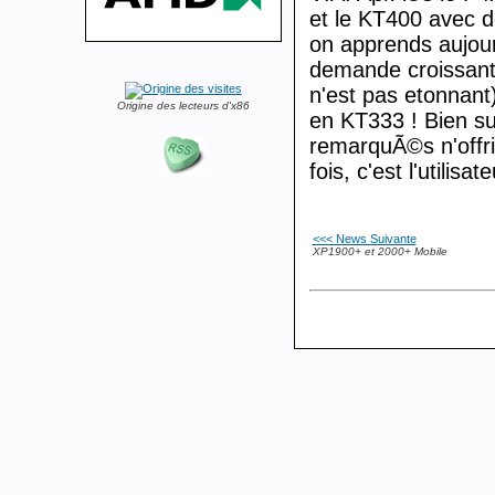
et le KT400 avec de
on apprends aujour
demande croissant
n'est pas etonnan
Origine des lecteurs d'x86
en KT333 ! Bien su
remarquÃ©s n'offri
fois, c'est l'utilisa
<<< News Suivante
XP1900+ et 2000+ Mobile