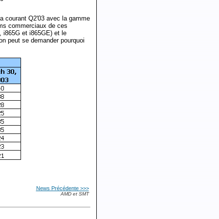
a courant Q2'03 avec la gamme
oms commerciaux de ces
, i865G et i865GE) et le
 on peut se demander pourquoi
News Précédente >>>
AMD et SMT