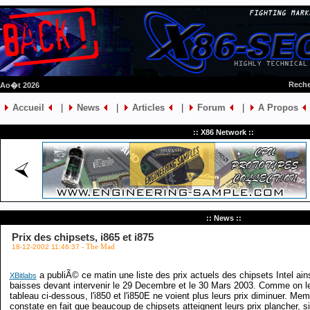
Reche
 Ao�t 2026
Accueil
|
News
|
Articles
|
Forum
|
A Propos
:: X86 Network ::
:: News ::
Prix des chipsets, i865 et i875
18-12-2002 11:46:37 -
The Mad
a publiÃ© ce matin une liste des prix actuels des chipsets Intel ai
XBitlabs
baisses devant intervenir le 29 Decembre et le 30 Mars 2003. Comme on le
tableau ci-dessous, l'i850 et l'i850E ne voient plus leurs prix diminuer. Me
constate en fait que beaucoup de chipsets atteignent leurs prix plancher, si