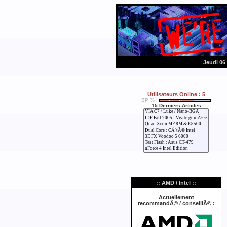
Jeudi 06
Utilisateurs Online : 5
BP % :
15 Derniers Articles
:: AMD / Intel ::
Actuellement
recommandÃ© / conseillÃ© :