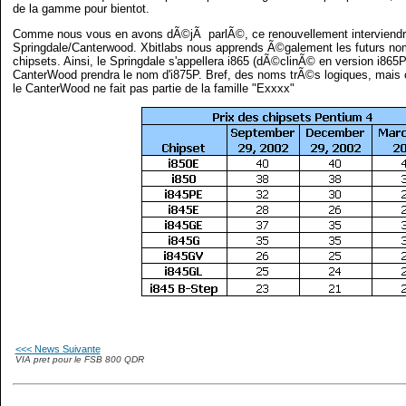
de la gamme pour bientot.
Comme nous vous en avons dÃ©jÃ parlÃ©, ce renouvellement interviendr
Springdale/Canterwood. Xbitlabs nous apprends Ã©galement les futurs n
chipsets. Ainsi, le Springdale s'appellera i865 (dÃ©clinÃ© en version i865P
CanterWood prendra le nom d'i875P. Bref, des noms trÃ©s logiques, mais
le CanterWood ne fait pas partie de la famille "Exxxx"
<<< News Suivante
VIA pret pour le FSB 800 QDR