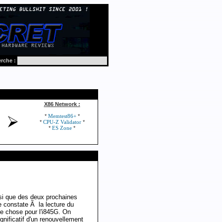
rche :
X86 Network :
*
*
Memtest86+
*
*
CPU-Z Validator
*
*
ES Zone
nsi que des deux prochaines
 constate Ã la lecture du
me chose pour l'i845G. On
gnificatif d'un renouvellement