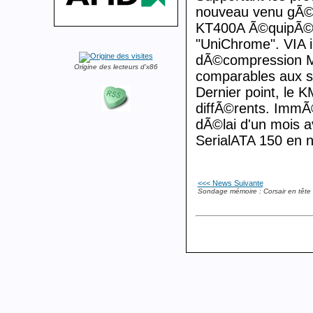
nouveau venu gÃ©re
KT400A Ã©quipÃ© 
"UniChrome". VIA 
dÃ©compression M
Origine des lecteurs d'x86
comparables aux s
Dernier point, le 
diffÃ©rents. ImmÃ
dÃ©lai d'un mois a
SerialATA 150 en na
<<< News Suivante
Sondage mémoire : Corsair en tête