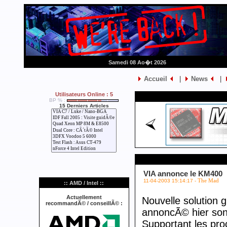
Samedi 08 Ao�t 2026
Accueil
|
News
|
Utilisateurs Online : 5
BP % :
15 Derniers Articles
VIA annonce le KM400
11-04-2003 15:14:17 -
The Mad
:: AMD / Intel ::
Actuellement
Nouvelle solution 
recommandÃ© / conseillÃ© :
annoncÃ© hier son
Supportant les pro