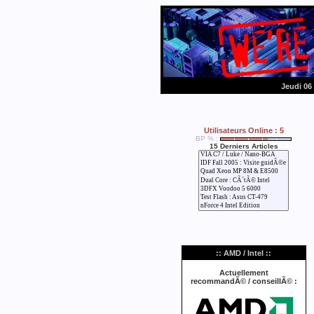
Jeudi 06
Utilisateurs Online : 5
BP % :
15 Derniers Articles
:: AMD / Intel ::
Actuellement
recommandÃ© / conseillÃ© :