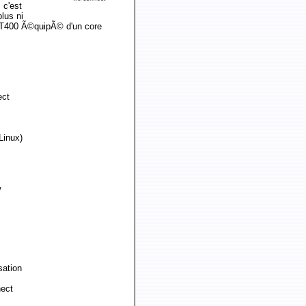
 c'est
lus ni
KT400 Ã©quipÃ© d'un core
ect
Linux)
w
ation
nect