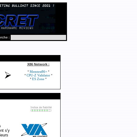
rche :
X86 Network :
*
*
Memtest86+
*
*
CPU-Z Validator
*
*
ES Zone
s
nt s'y
ieurs