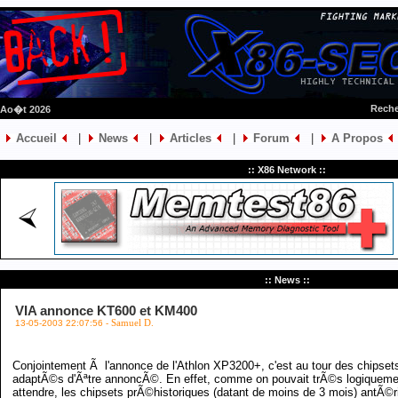
Reche
 Ao�t 2026
Accueil
|
News
|
Articles
|
Forum
|
A Propos
:: X86 Network ::
:: News ::
VIA annonce KT600 et KM400
13-05-2003 22:07:56 -
Samuel D.
Conjointement Ã l'annonce de l'Athlon XP3200+, c'est au tour des chipset
adaptÃ©s d'Ãªtre annoncÃ©. En effet, comme on pouvait trÃ©s logiqueme
attendre, les chipsets prÃ©historiques (datant de moins de 3 mois) antÃ©r