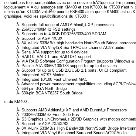
ne sont pas tous compatibles avec cette nouvelle frÃ©quence. En premier,
logiquement VIA qui annonce son KM400 et son KT600. le KT600 n'est ni p
moins qu'un KT400A validÃ© pour le FSB400 alors que le KM400 est un 
graphique. Voici les spÃ©cifications du KT600 :
Â· Supports full range of AMD Athlonâ„¢ XP processors
Â· 266/333/400MHz FSB settings
Â· Supports up to 4.0GB DDR266/333/400 SDRAM
Â· Support for AGP 4X/8X
Â· 8X V-Link 533MB/s high bandwidth North/South Bridge interconn
Â· Integrated VIA Vinylâ„¢ Six-TRAC six-channel AC'97 audio
Â· Serial ATA support for up to 4 devices
Â· RAID 0, RAID 1, and RAID 0+1 support
Â· VIA RAID Software Configuration Program (supports Windows & 
Â· Parallel ATA 33/66/100/133 support for up to 4 devices
Â· Support for up to 8 USB 2.0/USB 1.1 ports, UHCI compliant
Â· Integrated MC'97 Modem
Â· Integrated 10/100 Fast Ethernet MAC
Â· Advanced power management capabilities including ACPI/OnNo
Â· 664-pin BGA North Bridge
Â· 539-pin BGA VT8237 South Bridge
et du KM400 :
Â· Supports AMD Athlonâ„¢ XP and AMD Duronâ„¢ Processors
Â· 200/266/333MHz Front Side Bus
Â· S3 Graphics UniChromeâ„¢ 2D/3D Graphics with motion compens
Â· Support for AGP 2X/4X/8X
Â· 8X V-Link 533MB/s High Bandwidth North/South Bridge Intercon
Â· Integrated VIA Vinyl 6-channel Surround Sound AC'97 Audio