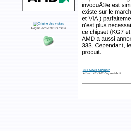
invoquÃ©e est simp
existe sur le march
et VIA ) parfaitem
n'est plus necessa
Origine des lecteurs d'x86
ce chipset (KG7 et 
AMD a aussi annon
333. Cependant, le
produit.
<<< News Suivante
Athlon XP / MP Disponible !!