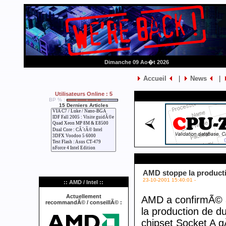
Dimanche 09 Ao�t 2026
Accueil
|
News
|
Utilisateurs Online : 5
BP % :
15 Derniers Articles
AMD stoppe la producti
23-10-2001 15:40:01 -
:: AMD / Intel ::
Actuellement
AMD a confirmÃ© au
recommandÃ© / conseillÃ© :
la production de du
chipset Socket A 