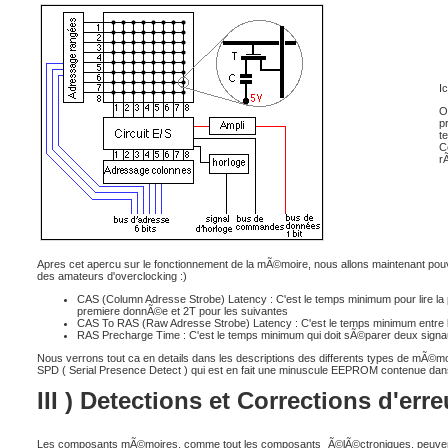
I
O
pr
t
Ce
r
Apres cet apercu sur le fonctionnement de la mÃ©moire, nous allons maintenant pou
des amateurs d'overclocking :)
CAS (Column Adresse Strobe) Latency : C'est le temps minimum pour lire la 
premiere donnÃ©e et 2T pour les suivantes
CAS To RAS (Raw Adresse Strobe) Latency : C'est le temps minimum entre l'a
RAS Precharge Time : C'est le temps minimum qui doit sÃ©parer deux sign
Nous verrons tout ca en details dans les descriptions des differents types de mÃ©m
SPD ( Serial Presence Detect ) qui est en fait une minuscule EEPROM contenue dans l
III ) Detections et Corrections d'erre
Les composants mÃ©moires, comme tout les composants
Ã©lÃ©ctroniques, peuvent