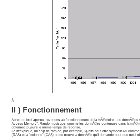
Â
II ) Fonctionnement
Apres ce bref apercu, revenons au fonctionnement de la mÃ©moire. Les donnÃ©es sto
Access Memory". Random puisque, comme les donnÃ©es contenues dans la mÃ©moire s
obtenant toujours le meme temps de reponse.
Je m'explique, un chip de ram de, par exemple, 64 bits peut etre symbolisÃ© comme une
(RAS) et la "colonne" (CAS) ou ce trouve la donnÃ©e qu'il demande pour que celui-ci