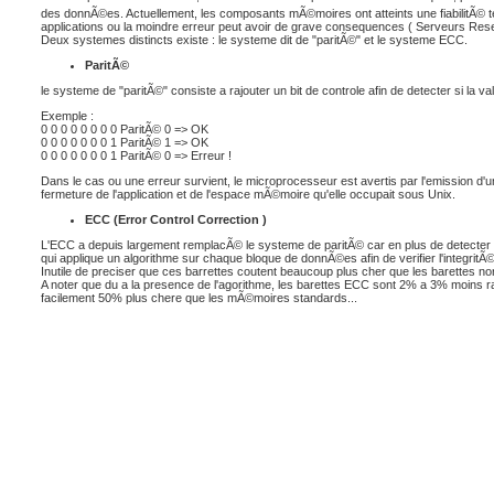
des donnÃ©es. Actuellement, les composants mÃ©moires ont atteints une fiabilitÃ© tell
applications ou la moindre erreur peut avoir de grave consequences ( Serveurs Reseaux
Deux systemes distincts existe : le systeme dit de "paritÃ©" et le systeme ECC.
ParitÃ©
le systeme de "paritÃ©" consiste a rajouter un bit de controle afin de detecter si la
Exemple :
0 0 0 0 0 0 0 0 ParitÃ© 0 => OK
0 0 0 0 0 0 0 1 ParitÃ© 1 => OK
0 0 0 0 0 0 0 1 ParitÃ© 0 => Erreur !
Dans le cas ou une erreur survient, le microprocesseur est avertis par l'emission d'
fermeture de l'application et de l'espace mÃ©moire qu'elle occupait sous Unix.
ECC (Error Control Correction )
L'ECC a depuis largement remplacÃ© le systeme de paritÃ© car en plus de detecter 
qui applique un algorithme sur chaque bloque de donnÃ©es afin de verifier l'integritÃ
Inutile de preciser que ces barrettes coutent beaucoup plus cher que les barettes no
A noter que du a la presence de l'agorithme, les barettes ECC sont 2% a 3% moins ra
facilement 50% plus chere que les mÃ©moires standards...