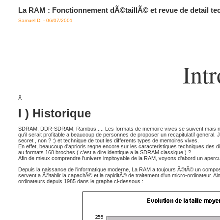
La RAM : Fonctionnement dÃ©taillÃ© et revue de detail te
Samuel D. - 06/07/2001
Int
Â
I ) Historique
SDRAM, DDR-SDRAM, Rambus,.... Les formats de memoire vives se suivent mais ne se
qu'il serait profitable a beaucoup de personnes de proposer un recapitulatif general. Je
secret , non ? :) et technique de tout les differents types de memoires vives.
En effet, beaucoup d'aprioris regne encore sur les caracteristiques techniques des 
au formats 168 broches ( c'est a dire identique a la SDRAM classique ) ?
Afin de mieux comprendre l'univers impitoyable de la RAM, voyons d'abord un aperc
Depuis la naissance de l'informatique moderne, La RAM a toujours Ã©tÃ© un composant 
servent a Ã©tablir la capacitÃ© et la rapiditÃ© de traitement d'un micro-ordinateur. Ai
ordinateurs depuis 1985 dans le graphe ci-dessous :